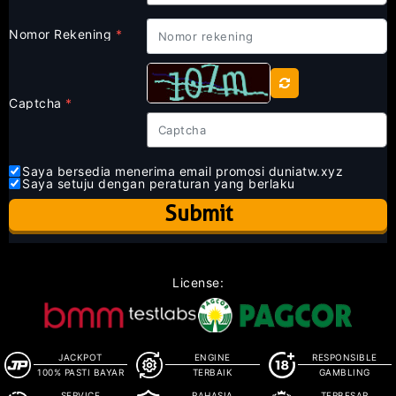
Nomor Rekening
*
Captcha
*
Saya bersedia menerima email promosi duniatw.xyz
Saya setuju dengan peraturan yang berlaku
Submit
License:
JACKPOT
ENGINE
RESPONSIBLE
100% PASTI BAYAR
TERBAIK
GAMBLING
SERVICE
RAHASIA
TERBESAR