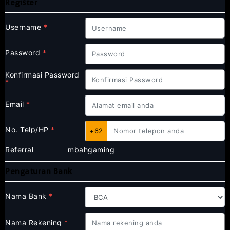
Register
Username
*
Password
*
Konfirmasi Password
*
Email
*
No. Telp/HP
*
+62
Referral
mbahgaming
Pengaturan Bank
Nama Bank
*
Nama Rekening
*